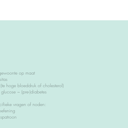
gewoonte op maat
itas
 (te hoge bloeddruk of cholesterol)
glucose ~ (pre-)diabetes
ifieke vragen of noden:
oefening
gspatroon