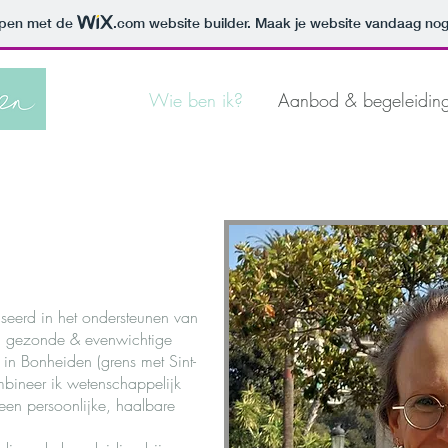
orpen met de
.com
website builder. Maak je website vandaag nog
Wie ben ik?
Aanbod & begeleidin
iseerd in het ondersteunen van
n gezonde & evenwichtige
k in Bonheiden (grens met Sint-
bineer ik wetenschappelijk
en persoonlijke, haalbare