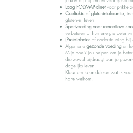
Je kan bij mij terecht voor gespeci
Laag FODMAP-dieet
voor prikkelb
Coeliakie
of
glutenintolerantie
, in
glutenvrij leven
Sportvoeding voor recreatieve spor
verbeteren of hun energie beter w
(Pre)diabetes
of ondersteuning bij 
Algemene
gezonde voeding
en le
Mijn doel? Jou helpen om je beter 
die zowel bijdraagt aan je gezond
dagelijks leven.
Klaar om te ontdekken wat ik voor
harte welkom!