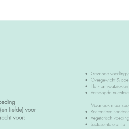
Gezonde voedings
Overgewicht & obes
Hart- en vaatziekten
Verhoogde nuchtere 
oeding
Maar ook meer spec
(en liefde) voor
Recreatieve sportbe
recht voor:
Vegetarisch voedin
Lactoseintolerantie