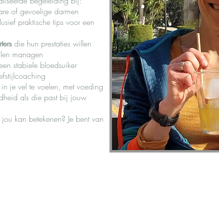
aliseerde begeleiding bij:
are of gevoelige darmen
clusief praktische tips voor een
ters
die hun prestaties willen
illen managen
een stabiele bloedsuiker
efstijlcoaching
in je vel te voelen, met voeding
heid als die past bij jouw
 jou kan betekenen? Je bent van